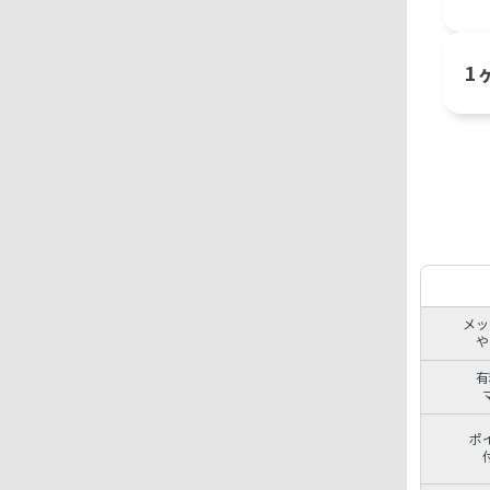
1
メッ
や
有
ポ