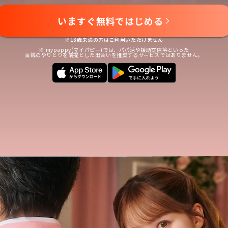
いますぐ無料ではじめる
※18歳未満の方はご利用いただけません
※ mypappy(マイパピー)では、パパ活や援助交際等といった
金銭のやりとりを前提とした出会いを推奨するサービスではありません。
格な本人確認で 信頼感のある出会い
付や場所を 指定できるデート募集
心安全な利用を サポートする プライベートモード
LAN 有料プランでマッチング率 大幅アップ