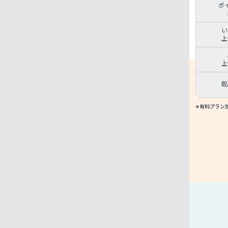
ポ
い
上
上
既
※有料プラン