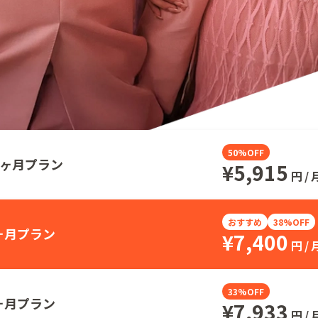
50%OFF
2ヶ月プラン
¥
5,915
円
/
おすすめ
38%OFF
ヶ月プラン
¥
7,400
円
/
33%OFF
ヶ月プラン
¥
7,933
円
/