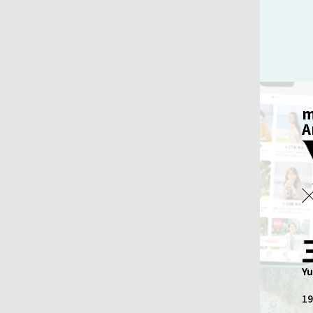
m
A
Y
1