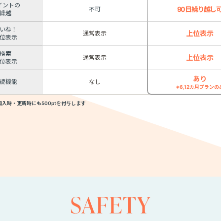
イントの
90日繰り越し
不可
繰越
いね！
上位表示
通常表示
位表示
検索
上位表示
通常表示
位表示
あり
読機能
なし
※6,12カ月プランの
加入時・更新時にも500ptを付与します