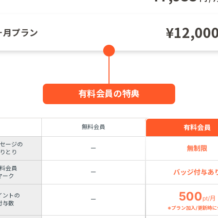
¥
12,00
ヶ月プラン
有料会員の特典
有料会員
無料会員
セージの
無制限
ー
りとり
料会員
バッジ付与あ
ー
マーク
500
イントの
pt/月
ー
付与数
※プラン加入/更新時に