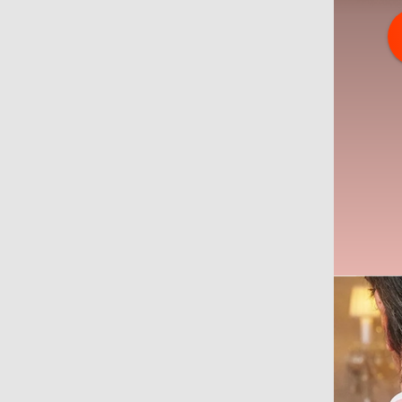
厳
日
安
料金P