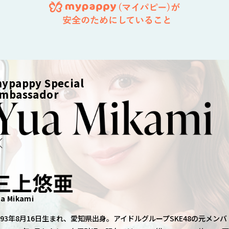
mypappy（マイパピー）が安全
mypappy(マイパピー)の よくある
よくある質問はこちら
ypappy Special
mbassador
ua Mikami
993年8月16日生まれ、愛知県出身。アイドルグループSKE48の元メンバ