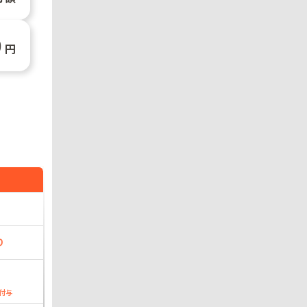
0
円
り
付与