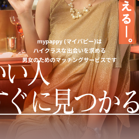
mypappy（マイパピー）
mypappy (マイパピー)とは
mypappy (マイパピー)は
ハイクラスな出会いを求める
男女のためのマッチングサービスです