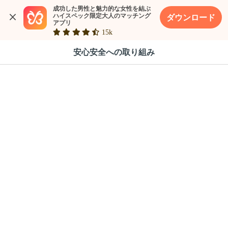
成功した男性と魅力的な女性を結ぶ

ハイスペック限定大人のマッチング
ダウンロード
アプリ
15k
安心安全への取り組み
安心安全への取り組みと年齢確認について
mypappy（マイパピー）では、ユーザーの皆様に安心してご利
用いただくため、「インターネット異性紹介事業を利用して児童
を誘引する行為の規制等に関する法律」に基づき、厳格な運用体
制を構築しています。