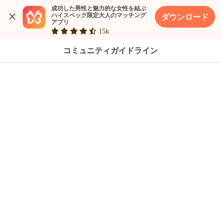
成功した男性と魅力的な女性を結ぶ

ハイスペック限定大人のマッチング
ダウンロード
アプリ
15k
コミュニティガイドライン
利用資格と禁止事項について
利用資格（年齢制限）
本サービスは、18歳以上（高校生を除く）の方のみご利用い
ただけます。
18歳未満の方、および18歳以上であっても高校に在籍されて